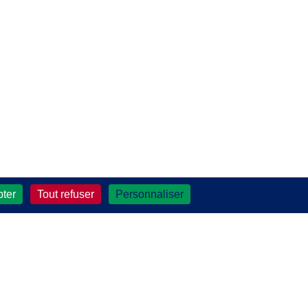
pter
Tout refuser
Personnaliser
la Famille
.0