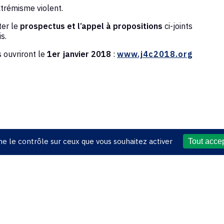
xtrémisme violent.
ter le
prospectus et l’appel à propositions
ci-joints
s.
s ouvriront le
1er janvier 2018
:
www.j4c2018.org
nne le contrôle sur ceux que vous souhaitez activer
Tout acce
26 Association Française des Magistrats de la Jeunesse et de 
entions légales
|
Contact
|
Plan du site
|
Se connecter
|
RSS 2