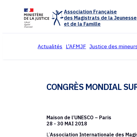
Panneau de gestion des cookies
Association Française
des Magistrats de la Jeunesse
et de la Famille
Actualités
L’AFMJF
Justice des mineur
Présentation de l’associ
Organisation e
Colloques annuels
Réflexions et 
CONGRÈS MONDIAL SUR
Activités de l’associatio
Textes juridiq
Calendrier
Archives
Archives
Maison de l’UNESCO – Paris
28 - 30 MAI 2018
L’
Association Internationale des Magis