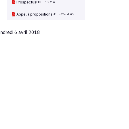
Prospectus
PDF – 1.2 Mio
Archives
Appel à propositions
PDF – 259.4 kio
Livres et Revues
ndredi 6 avril 2018