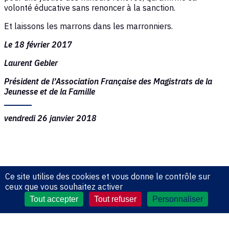
volonté éducative sans renoncer à la sanction.
Et laissons les marrons dans les marronniers.
Le 18 février 2017
Laurent Gebler
Président de l’Association Française des Magistrats de la
Jeunesse et de la Famille
vendredi 26 janvier 2018
Ce site utilise des cookies et vous donne le contrôle sur
ceux que vous souhaitez activer
Tout accepter
Tout refuser
Personnaliser
2005 - 2026 Association Française des Magistrats de la
Jeunesse et de la Famille
Mentions légales
|
Contact
|
Plan du site
|
Se connecter
|